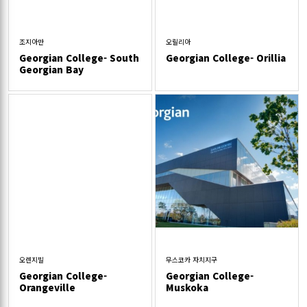
조지아만
오릴리아
Georgian College- South
Georgian College- Orillia
Georgian Bay
오렌지빌
무스코카 자치지구
Georgian College-
Georgian College-
Orangeville
Muskoka