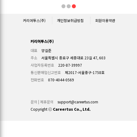
1
2
3
커리어투스(주)
개인정보취급방침
회원이용약관
커리어투스(주)
대표
양길준
주소
서울특별시 종로구 세종대로 23길 47, 603
사업자등록번호
220-87-39997
통신판매업신고번호
제2017-서울중구-1758호
전화번호
070-4044-0569
문의 | 제휴문의
support@careertus.com
Copyright ⓒ
Careertus Co., Ltd.