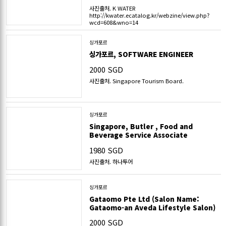
사진출처. K WATER
http://kwater.ecatalog.kr/webzine/view.php?
wcd=608&wno=14
싱가포르
싱가포르, SOFTWARE ENGINEER
2000 SGD
사진출처. Singapore Tourism Board.
싱가포르
Singapore, Butler , Food and
Beverage Service Associate
1980 SGD
사진출처. 하나투어
싱가포르
Gataomo Pte Ltd (Salon Name:
Gataomo-an Aveda Lifestyle Salon)
2000 SGD