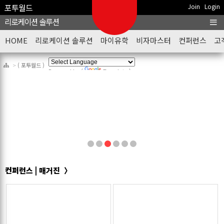
포투월드
Join
Login
리로케이션 솔루션
HOME
리로케이션 솔루션
마이유학
비자마스터
컨퍼런스
고
포투월드
Powered by
Translate
1
2
3
4
5
6
컨퍼런스
|
매거진