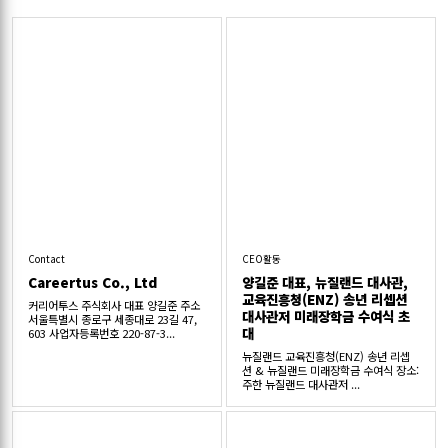
Contact
CEO활동
Careertus Co., Ltd
양길준 대표, 뉴질랜드 대사관,
교육진흥청(ENZ) 송년 리셉션
커리어투스 주식회사 대표 양길준 주소
대사관저 미래장학금 수여식 초
서울특별시 종로구 세종대로 23길 47,
대
603 사업자등록번호 220-87-3...
뉴질랜드 교육진흥청(ENZ) 송년 리셉
션 & 뉴질랜드 미래장학금 수여식 장소:
주한 뉴질랜드 대사관저 ...